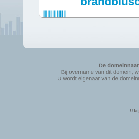
brandblusce
De domeinnaam 
Bij overname van dit domein,
U wordt eigenaar van de domeinn
U kri