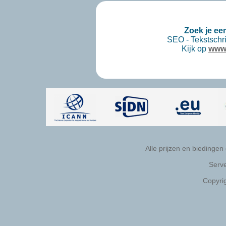
Zoek je ee
SEO - Tekstschri
Kijk op
www.
Alle prijzen en biedingen
Serve
Copyri