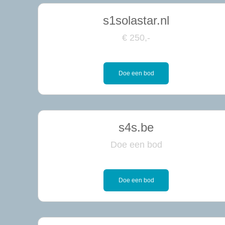
s1solastar.nl
€ 250,-
Doe een bod
s4s.be
Doe een bod
Doe een bod