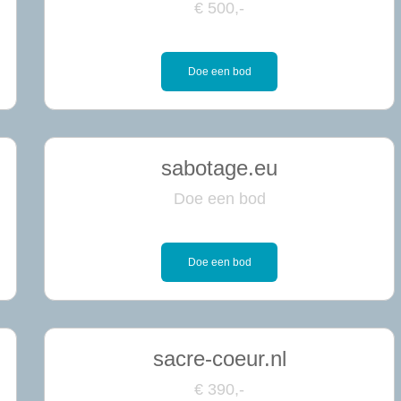
€ 500,-
Doe een bod
sabotage.eu
Doe een bod
Doe een bod
sacre-coeur.nl
€ 390,-