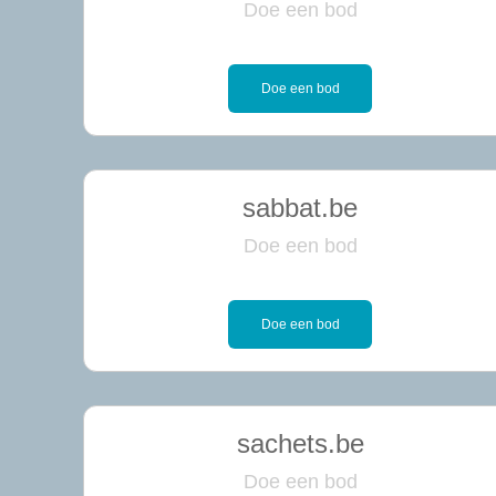
Doe een bod
Doe een bod
sabbat.be
Doe een bod
Doe een bod
sachets.be
Doe een bod