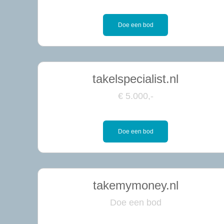
Doe een bod
takelspecialist.nl
€ 5.000,-
Doe een bod
takemymoney.nl
Doe een bod