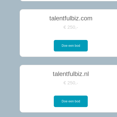
talentfulbiz.com
€ 250,-
Doe een bod
talentfulbiz.nl
€ 250,-
Doe een bod