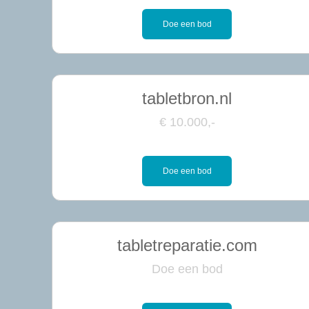
Doe een bod
tabletbron.nl
€ 10.000,-
Doe een bod
tabletreparatie.com
Doe een bod