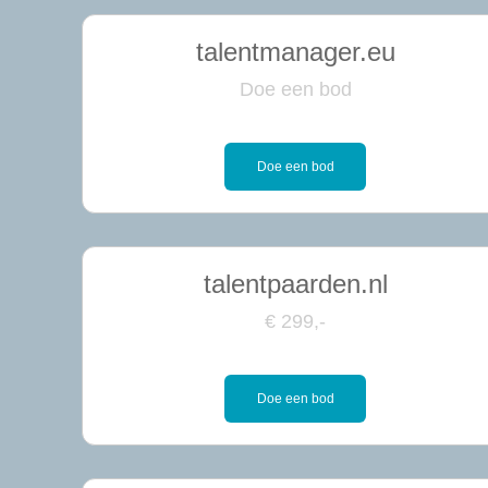
talentmanager.eu
Doe een bod
Doe een bod
talentpaarden.nl
€ 299,-
Doe een bod