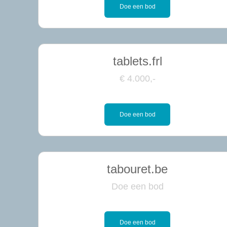
Doe een bod
tablets.frl
€ 4.000,-
Doe een bod
tabouret.be
Doe een bod
Doe een bod