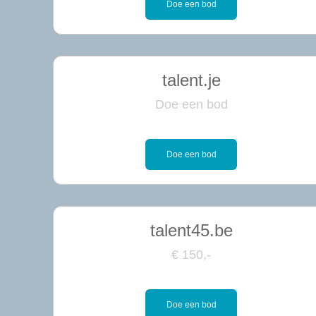
Doe een bod
talent.je
Doe een bod
Doe een bod
talent45.be
€ 150,-
Doe een bod