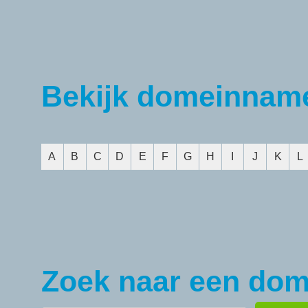
Bekijk domeinnamen
A
B
C
D
E
F
G
H
I
J
K
L
Zoek naar een do