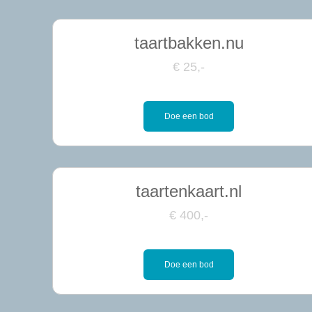
taartbakken.nu
€ 25,-
Doe een bod
taartenkaart.nl
€ 400,-
Doe een bod