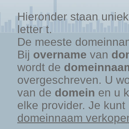
Hieronder staan uni
letter t.
De meeste domeinname
Bij
overname
van
do
wordt de
domeinnaa
overgeschreven. U wo
van de
domein
en u k
elke provider. Je kunt
domeinnaam verkope