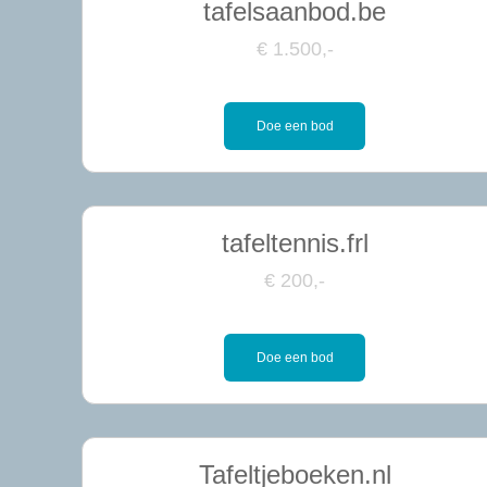
tafelsaanbod.be
€ 1.500,-
Doe een bod
tafeltennis.frl
€ 200,-
Doe een bod
Tafeltjeboeken.nl