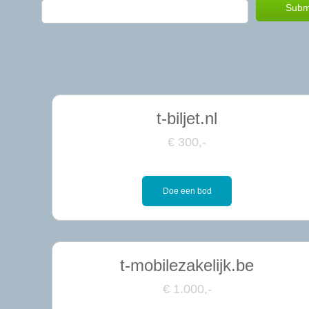
t-biljet.nl
€ 300,-
Doe een bod
t-mobilezakelijk.be
€ 1.000,-